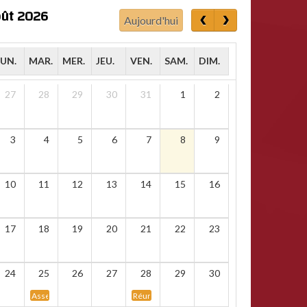
ût 2026
Aujourd'hui
LUN.
MAR.
MER.
JEU.
VEN.
SAM.
DIM.
27
28
29
30
31
1
2
3
4
5
6
7
8
9
10
11
12
13
14
15
16
17
18
19
20
21
22
23
24
25
26
27
28
29
30
Assemblée statutaire des arbitres namurois
Réunion d&rsquo;informations : championnat ma