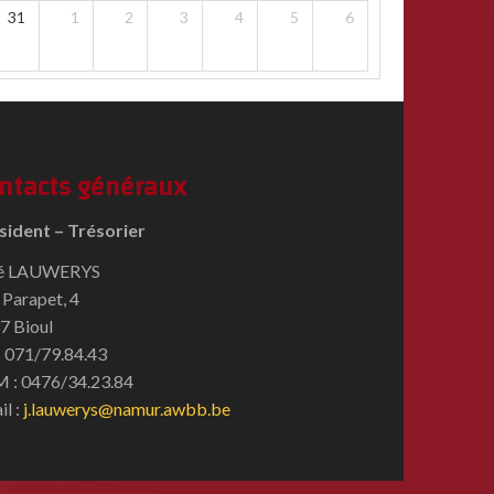
31
1
2
3
4
5
6
ntacts généraux
sident – Trésorier
é LAUWERYS
 Parapet, 4
7 Bioul
 : 071/79.84.43
 : 0476/34.23.84
il :
j.lauwerys@namur.awbb.be