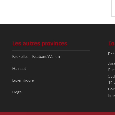
Les autres provinces
Co
Pré
Bruxelles – Brabant Wallon
Jos
Hainaut
Rue
553
Luxembourg
Tél
GSM
Liège
Ema