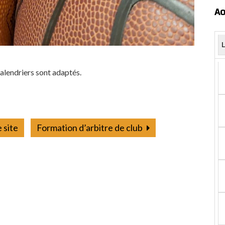
Ao
alendriers sont adaptés.
 site
Formation d’arbitre de club