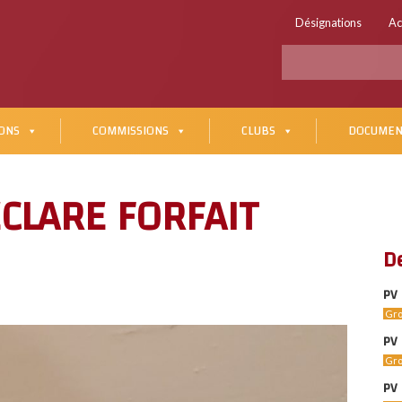
Désignations
Ac
ONS
COMMISSIONS
CLUBS
DOCUMEN
CLARE FORFAIT
D
PV 
Gro
PV 
Gro
PV 