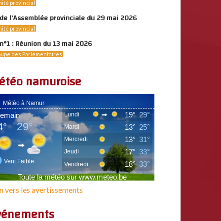
ité provincial
de l’Assemblée provinciale du 29 mai 2026
ité provincial
n°1 : Réunion du 13 mai 2026
upe des Parlementaires
étéo namuroise
n vers les avertissements
vénements