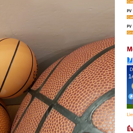
Com
PV 
Com
PV 
Gro
M
Lie
É