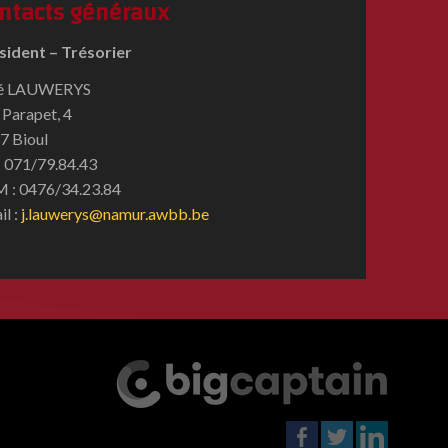
ntacts généraux
sident – Trésorier
é LAUWERYS
 Parapet, 4
7 Bioul
 : 071/79.84.43
 : 0476/34.23.84
il :
j.lauwerys@namur.awbb.be