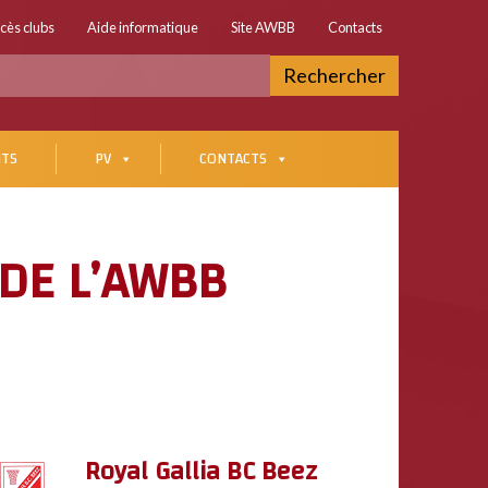
cès clubs
Aide informatique
Site AWBB
Contacts
Rechercher
TS
PV
CONTACTS
 DE L’AWBB
Royal Gallia BC Beez