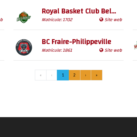
Royal Basket Club Belgrade
eb
Matricule: 1702
Site web
BC Fraire-Philippeville
Matricule: 1861
Site web
«
‹
1
2
›
»