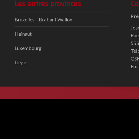
Les autres provinces
Co
Pré
Bruxelles – Brabant Wallon
Jos
Hainaut
Rue
553
Luxembourg
Tél
GSM
Liège
Ema