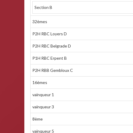
Section B
32èmes
P2H RBC Loyers D
P2H RBC Belgrade D
P1H RBC Erpent B
P2H RBB Gembloux C
16èmes
vainqueur 1
vainqueur 3
8ème
vainqueur 5