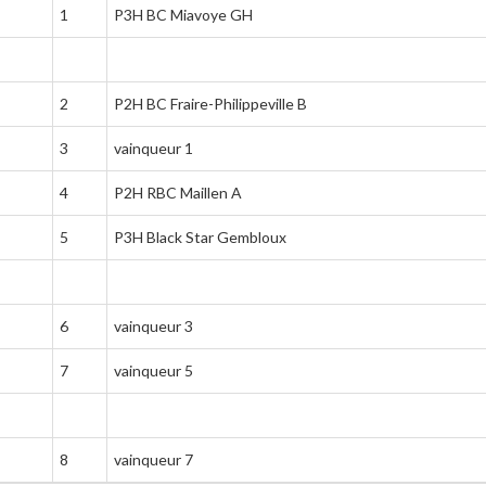
1
P3H BC Miavoye GH
2
P2H BC Fraire-Philippeville B
3
vainqueur 1
4
P2H RBC Maillen A
5
P3H Black Star Gembloux
6
vainqueur 3
7
vainqueur 5
8
vainqueur 7