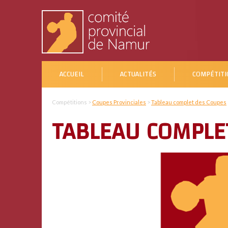
ACCUEIL
ACTUALITÉS
COMPÉTITI
Compétitions >
Coupes Provinciales
>
Tableau complet des Coupes
TABLEAU COMPLE