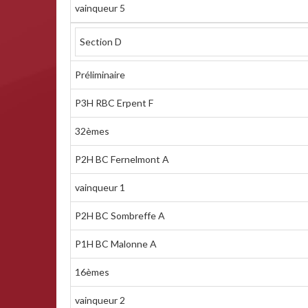
vainqueur 5
Section D
Préliminaire
P3H RBC Erpent F
32èmes
P2H BC Fernelmont A
vainqueur 1
P2H BC Sombreffe A
P1H BC Malonne A
16èmes
vainqueur 2