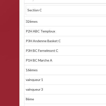
Section C
32èmes
P2H ABC Temploux
P3H Andenne Basket C
P3H BC Fernelmont C
P1H BC Marche A
16èmes
vainqueur 1
vainqueur 3
8ème