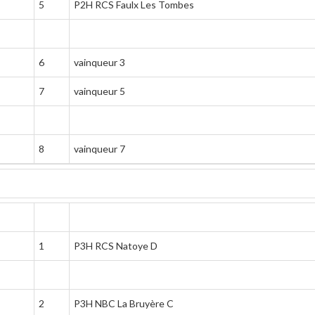
5
P2H RCS Faulx Les Tombes
6
vainqueur 3
7
vainqueur 5
8
vainqueur 7
1
P3H RCS Natoye D
2
P3H NBC La Bruyère C