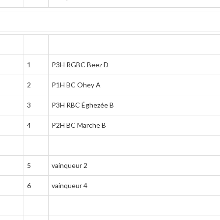
1
P3H RGBC Beez D
2
P1H BC Ohey A
3
P3H RBC Éghezée B
4
P2H BC Marche B
5
vainqueur 2
6
vainqueur 4