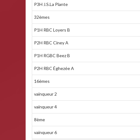
P3H J.S.La Plante
32èmes
P1H RBC Loyers B
P2H RBC Ciney A
P1H RGBC Beez B
P2H RBC Éghezée A
16èmes
vainqueur 2
vainqueur 4
8ème
vainqueur 6