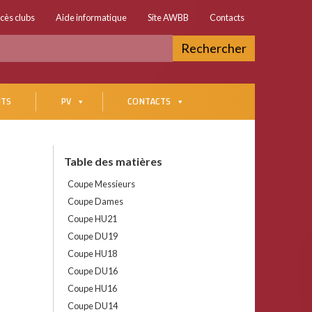
cès clubs
Aide informatique
Site AWBB
Contacts
Rechercher
TS
PV
CONTACTS
Table des matières
Coupe Messieurs
Coupe Dames
Coupe HU21
Coupe DU19
Coupe HU18
Coupe DU16
Coupe HU16
Coupe DU14