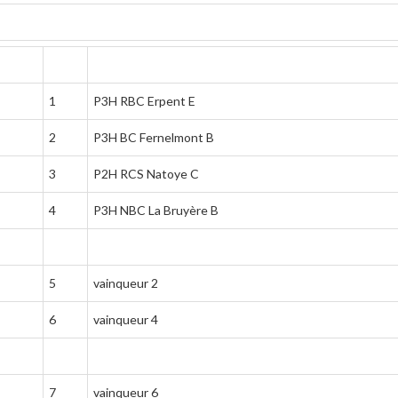
1
P3H RBC Erpent E
2
P3H BC Fernelmont B
3
P2H RCS Natoye C
4
P3H NBC La Bruyère B
5
vainqueur 2
6
vainqueur 4
7
vainqueur 6