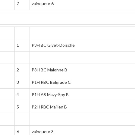
7
vainqueur 6
1
P3H BC Givet-Doische
2
P3H BC Malonne B
3
P1H RBC Belgrade C
4
P1H AS Mazy-Spy B
5
P2H RBC Maillen B
6
vainqueur 3