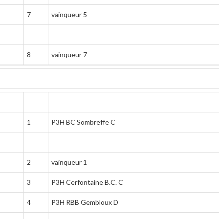
7
vainqueur 5
8
vainqueur 7
1
P3H BC Sombreffe C
2
vainqueur 1
3
P3H Cerfontaine B.C. C
4
P3H RBB Gembloux D