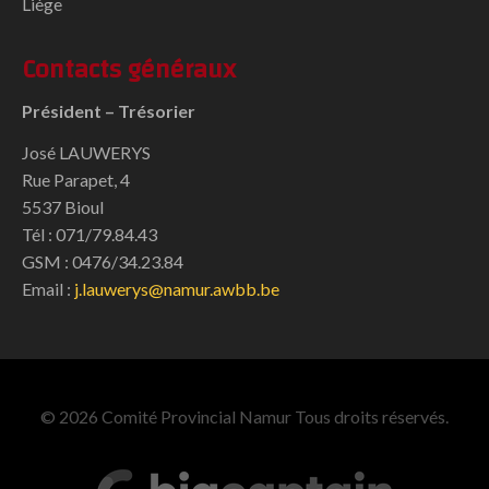
Liège
Contacts généraux
Président – Trésorier
José LAUWERYS
Rue Parapet, 4
5537 Bioul
Tél : 071/79.84.43
GSM : 0476/34.23.84
Email :
j.lauwerys@namur.awbb.be
© 2026 Comité Provincial Namur Tous droits réservés.