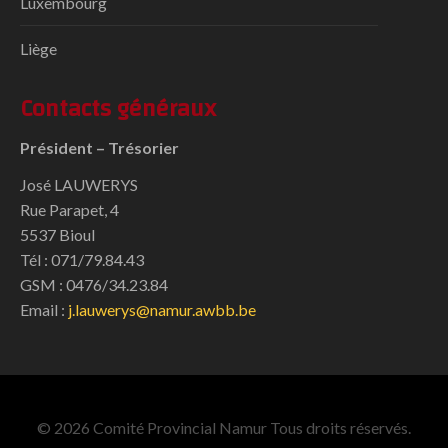
Luxembourg
Liège
Contacts généraux
Président – Trésorier
José LAUWERYS
Rue Parapet, 4
5537 Bioul
Tél : 071/79.84.43
GSM : 0476/34.23.84
Email :
j.lauwerys@namur.awbb.be
© 2026 Comité Provincial Namur Tous droits réservés.