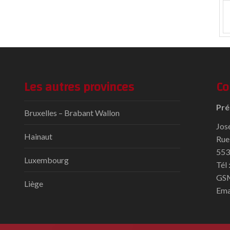
Les autres provinces
Co
Pré
Bruxelles – Brabant Wallon
Jos
Hainaut
Rue
553
Luxembourg
Tél
GSM
Liège
Ema