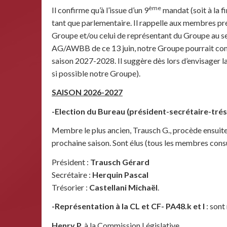
ème
Il confirme qu’à l’issue d’un 9
mandat (soit à la f
tant que parlementaire. Il rappelle aux membres pr
Groupe et/ou celui de représentant du Groupe au sein 
AG/AWBB de ce 13 juin, notre Groupe pourrait com
saison 2027-2028. Il suggère dès lors d’envisager
si possible notre Groupe).
SAISON 2026-2027
-Election du Bureau (président-secrétaire-trés
Membre le plus ancien, Trausch G., procède ensuit
prochaine saison. Sont élus (tous les membres consu
Président :
Trausch Gérard
Secrétaire :
Herquin Pascal
Trésorier :
Castellani Michaël
.
-Représentation à la CL et CF- PA48.k et l
: son
Henry P.
à la Commission Législative