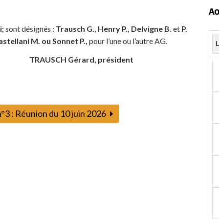
Ao
i;
sont désignés :
Trausch G., Henry P., Delvigne B.
et
P.
astellani M. ou Sonnet P.,
pour l’une ou l’autre AG.
AUSCH Gérard, président
°3 : Réunion du 10 juin 2026