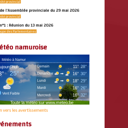
ité provincial
de l’Assemblée provinciale du 29 mai 2026
ité provincial
n°1 : Réunion du 13 mai 2026
upe des Parlementaires
étéo namuroise
n vers les avertissements
vénements