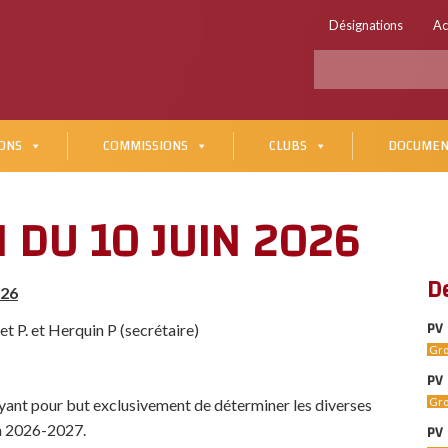
Désignations
Ac
ONS
COMMISSIONS
CLUBS
DOCUMEN
N DU 10 JUIN 2026
D
026
PV 
t P. et Herquin P (secrétaire)
Gro
PV 
Gro
ayant pour but exclusivement de déterminer les diverses
PV 
n 2026-2027.