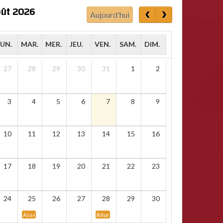
ût 2026
Aujourd'hui
LUN.
MAR.
MER.
JEU.
VEN.
SAM.
DIM.
27
28
29
30
31
1
2
3
4
5
6
7
8
9
10
11
12
13
14
15
16
17
18
19
20
21
22
23
24
25
26
27
28
29
30
Assemblée statutaire des arbitres namurois
Réunion d&rsquo;informations : championnat ma