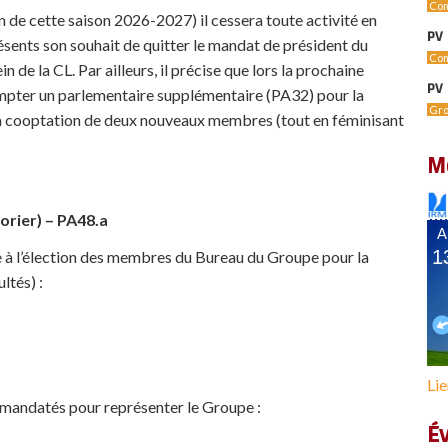
Com
in de cette saison 2026-2027) il cessera toute activité en
PV 
ésents son souhait de quitter le mandat de président du
Com
de la CL. Par ailleurs, il précise que lors la prochaine
PV 
pter un parlementaire supplémentaire (PA32) pour la
Gro
 la cooptation de deux nouveaux membres (tout en féminisant
M
orier) – PA48.a
e à l’élection des membres du Bureau du Groupe pour la
ltés) :
Lie
t mandatés pour représenter le Groupe :
É