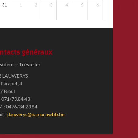
31
1
2
3
4
5
6
ntacts généraux
sident – Trésorier
é LAUWERYS
 Parapet, 4
7 Bioul
 : 071/79.84.43
 : 0476/34.23.84
il :
j.lauwerys@namur.awbb.be