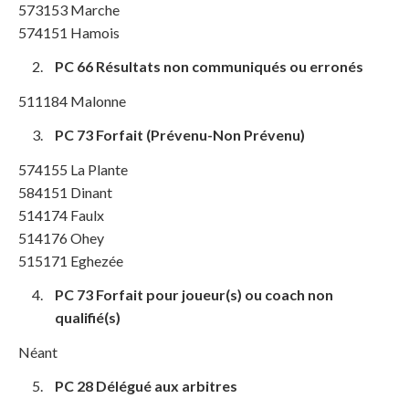
573153 Marche
574151 Hamois
PC 66 Résultats non communiqués ou erronés
511184 Malonne
PC 73 Forfait (Prévenu-Non Prévenu)
574155 La Plante
584151 Dinant
514174 Faulx
514176 Ohey
515171 Eghezée
PC 73 Forfait pour joueur(s) ou coach non
qualifié(s)
Néant
PC 28 Délégué aux arbitres