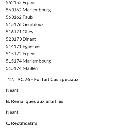
562155 Erpent
563162 Mariembourg
563162 Faulx
515176 Gembloux
516171 Ohey
523173 Dinant
514171 Eghezée
515172 Erpent
515174 Mariembourg
515174 Maillen
PC 76 – Forfait Cas spéciaux
Néant
B. Remarques aux arbitres
Néant
C. Rectificatifs