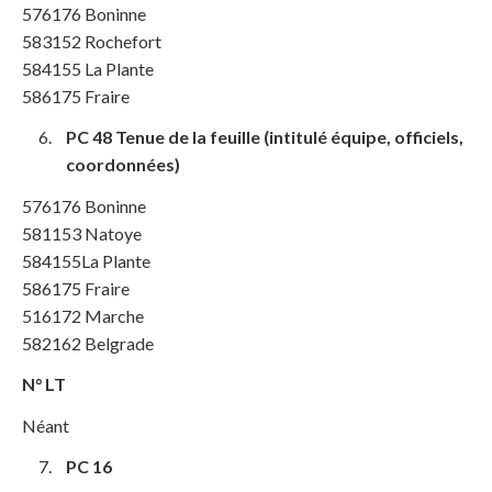
576176 Boninne
583152 Rochefort
584155 La Plante
586175 Fraire
PC 48 Tenue de la feuille (intitulé équipe, officiels,
coordonnées)
576176 Boninne
581153 Natoye
584155La Plante
586175 Fraire
516172 Marche
582162 Belgrade
N° LT
Néant
PC 16