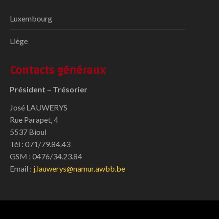
Luxembourg
Liège
Contacts généraux
Président – Trésorier
José LAUWERYS
Rue Parapet, 4
5537 Bioul
Tél : 071/79.84.43
GSM : 0476/34.23.84
Email :
j.lauwerys@namur.awbb.be