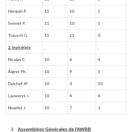
Herquin P.
11
10
1
Sonnet P.
11
10
1
Trausch G.
11
11
0
2. Invité(e)s
Nicolas C.
10
6
4
Aigret Ph.
10
9
1
Delchef JP.
10
0
10
Lauwerys J.
10
4
6
Nivarlet J.
10
7
3
Assemblées Générales de l’AWBB