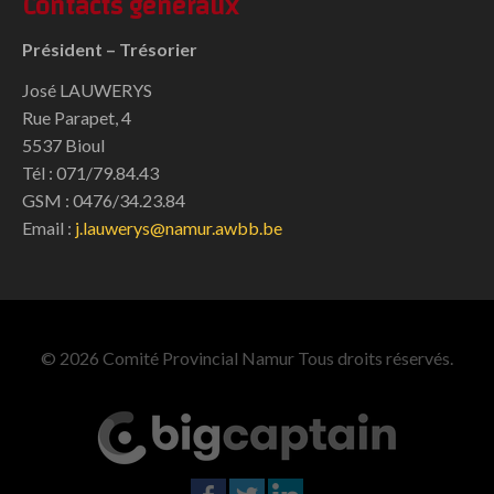
Contacts généraux
Président – Trésorier
José LAUWERYS
Rue Parapet, 4
5537 Bioul
Tél : 071/79.84.43
GSM : 0476/34.23.84
Email :
j.lauwerys@namur.awbb.be
© 2026 Comité Provincial Namur Tous droits réservés.