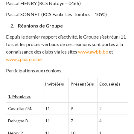
Pascal HENRY (RCS Natoye – 0466)
Pascal SONNET (RCS Faulx-Les-Tombes – 1090)
Réunions de Groupe
Depuis le dernier rapport d’activité, le Groupe s’est réuni 11
fois et les procès-verbaux de ces réunions sont portés à la
connaissance des clubs via les sites
www.awbb.be
et
www.cpnamur.be
Participations aux réunions.
Invité(e)s
Présent(e)s
Excusé(e)s
1. Membres
Castellani M.
11
9
2
Delvigne B.
11
7
4
Henry P.
11
10
1