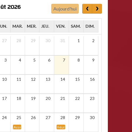
ût 2026
Aujourd'hui
LUN.
MAR.
MER.
JEU.
VEN.
SAM.
DIM.
27
28
29
30
31
1
2
3
4
5
6
7
8
9
10
11
12
13
14
15
16
17
18
19
20
21
22
23
24
25
26
27
28
29
30
Assemblée statutaire des arbitres namurois
Réunion d&rsquo;informations : championnat ma