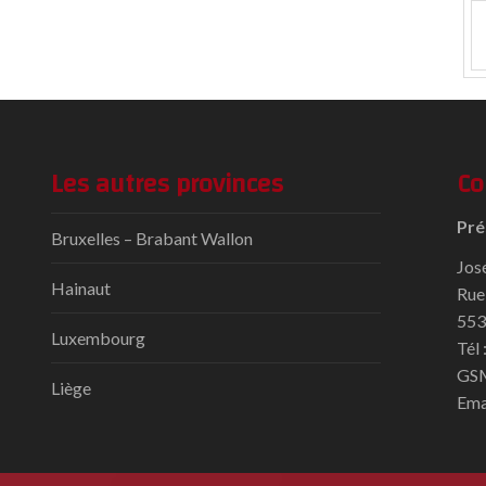
Les autres provinces
Co
Pré
Bruxelles – Brabant Wallon
Jos
Hainaut
Rue
553
Luxembourg
Tél
GSM
Liège
Ema