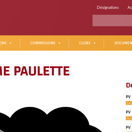
Désignations
Ac
ONS
COMMISSIONS
CLUBS
DOCUMEN
E PAULETTE
D
PV 
Gro
PV 
Gro
PV 