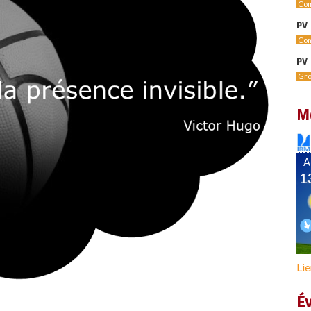
Com
PV 
Com
PV 
Gro
M
Lie
É