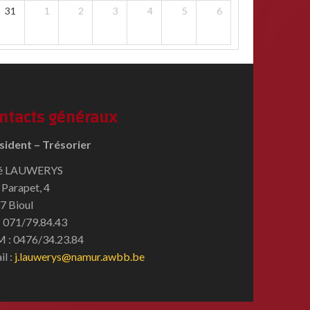
31
1
2
3
4
5
6
ntacts généraux
sident – Trésorier
é LAUWERYS
 Parapet, 4
7 Bioul
 : 071/79.84.43
 : 0476/34.23.84
il :
j.lauwerys@namur.awbb.be