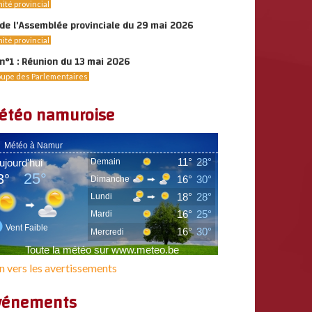
ité provincial
de l’Assemblée provinciale du 29 mai 2026
ité provincial
n°1 : Réunion du 13 mai 2026
upe des Parlementaires
étéo namuroise
n vers les avertissements
vénements