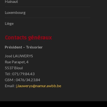
Hainaut
Luxembourg
Liège
Contacts généraux
Président – Trésorier
José LAUWERYS
Rue Parapet, 4
5537 Bioul
Tél : 071/79.84.43
GSM : 0476/34.23.84
Email :
j.lauwerys@namur.awbb.be