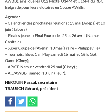
AWBB), ainsi que les U12 Mixte, U14M et U16M du RBC.
Belgrade pour leurs victoires en Coupe AWBB.
Agenda :
– Calendrier des prochaines réunions : 13 mai (Adeps) et 10
juin (Tabora) ;
–
Finales jeunes « Final Four » : les 25 et 26 avril (Namur
Capitale) ;
– Super Coupe de l’Avenir : 10 mai (Fraire – Philippeville) ;
– Tournois: Boys Can Play samedi 16 mai et Girls Got
Game (Ciney);
– AP/CP Namur : vendredi 29 mai (Ciney) ;
– AG/AWBB : samedi 13 juin (lieu ?).
HERQUIN Pascal, secrétaire
TRAUSCH Gérard, président