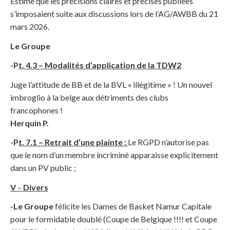
Estime que les précisions claires et précises publiées
s’imposaient suite aux discussions lors de l’AG/AWBB du 21
mars 2026.
Le Groupe
-P
t. 4.3 – Modalités d’application de la TDW2
Juge l’attitude de BB et de la BVL « illégitime » ! Un nouvel
imbroglio à la belge aux détriments des clubs
francophones !
Herquin P.
-P
t. 7.1 – Retrait d’une plainte :
Le RGPD n’autorise pas
que le nom d’un membre incriminé apparaisse explicitement
dans un PV public ;
V
–
Divers
-Le Groupe
félicite les Dames de Basket Namur Capitale
pour le formidable doublé (Coupe de Belgique !!!! et Coupe