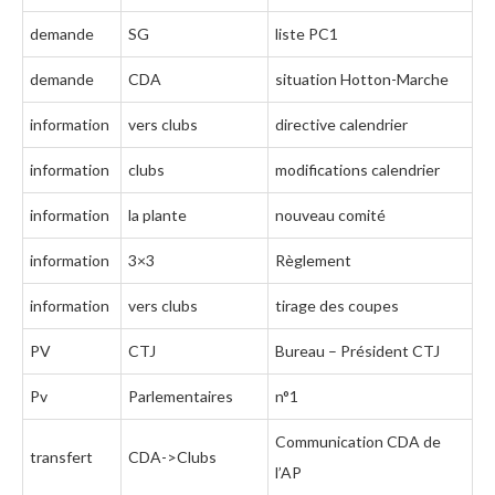
demande
SG
liste PC1
demande
CDA
situation Hotton-Marche
information
vers clubs
directive calendrier
information
clubs
modifications calendrier
information
la plante
nouveau comité
information
3×3
Règlement
information
vers clubs
tirage des coupes
PV
CTJ
Bureau – Président CTJ
Pv
Parlementaires
n°1
Communication CDA de
transfert
CDA->Clubs
l’AP