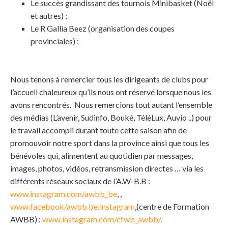
Le succès grandissant des tournois Minibasket (Noël
et autres) ;
Le R Gallia Beez (organisation des coupes
provinciales) ;
Nous tenons à remercier tous les dirigeants de clubs pour
l’accueil chaleureux qu’ils nous ont réservé lorsque nous les
avons rencontrés. Nous remercions tout autant l’ensemble
des médias (L’avenir, Sudinfo, Bouké, TéléLux, Auvio ..) pour
le travail accompli durant toute cette saison afin de
promouvoir notre sport dans la province ainsi que tous les
bénévoles qui, alimentent au quotidien par messages,
images, photos, vidéos, retransmission directes … via les
différents réseaux sociaux de l’A.W-B.B :
www.instagram.com/awbb_be
, ,
www.facebook/awbb.be;instagram
,(centre de Formation
AWBB) :
www.instagram.com/cfwb_awbb/
.