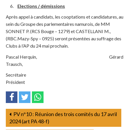
Elections / démissions
Après appel à candidats, les cooptations et candidatures, au
sein du Groupe des parlementaires namurois, de MM
SONNET P. (RCS Bouge – 1279) et CASTELLANI M.,
(RBC.Mazy-Spy – 0925) seront présentées au suffrage des
Clubs à l’AP du 24 mai prochain.
Pascal Herquin, Gérard
Trausch,
Secrétaire
Président
PV n°10 : Réunion des trois comités du 17 avril
2024 (art PA 48-f)