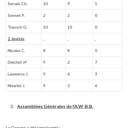
Servais Ch.
10
9
1
Sonnet P.
2
2
0
Trausch G.
10
10
0
2. Invités
Nicolas C.
8
8
0
Delchef JP
9
2
7
Lauwerys J.
9
6
3
Nivarlet J.
9
3
6
Assemblées Générales de l’A.W-B.B.
Le Groupe a été représenté :