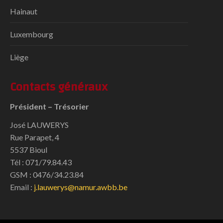
Hainaut
Luxembourg
Liège
Contacts généraux
Président – Trésorier
José LAUWERYS
Rue Parapet, 4
5537 Bioul
Tél : 071/79.84.43
GSM : 0476/34.23.84
Email :
j.lauwerys@namur.awbb.be