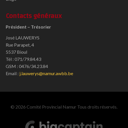
Contacts généraux
Président – Trésorier
José LAUWERYS
Rue Parapet, 4
5537 Bioul
Tél : 071/79.84.43
GSM : 0476/34.23.84
Email :
j.lauwerys@namur.awbb.be
© 2026 Comité Provincial Namur Tous droits réservés.